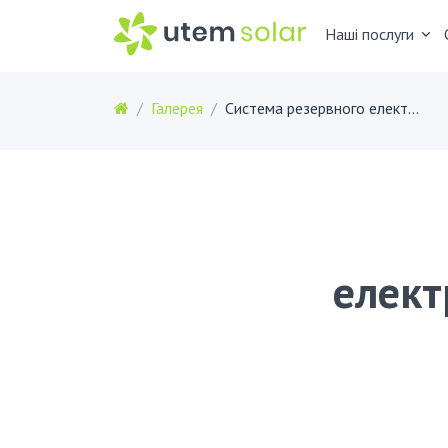
Наші послуги
Галерея
Система резервного електроживлення Victron 4 кВ в м. Рівне
елект