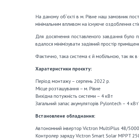
На даному об`єкті в м. Рівне наш замовник по
мінімальним впливом на існуюче оздоблення стін
Для досягнення поставленого завдання було п
вдалося мінімізувати задіяний простір приміщен
Фактично, така система є й мобільною, так як 
Харатеристики проєкту:
Період монтажу – серпень 2022 р.
Місце розташування – м. Рівне
Вихідна потужність системи – 4 кВт
Загальний запас акумуляторів Pylontech – 4 кВ
Встановлене обладнання:
Автономний інвертор Victron MultiPlus 48/500
Контролер заряду Victron Smart Solar MPPT 2