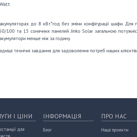
 Watt
 акумуляторах до 8 кВт*год без зміни конфігурації шафи.
Для п
50/100 та 15 сонячних панелей Jinko Solar загальною потужні
акумулятори менше ніж за годину.
ніші технічні завдання для задоволення потреб наших клієнтів 
УГИ І ЦІНИ
ІНФОРМАЦІЯ
ПРО НАС
останції для
Блог
Наші проекти
ємств