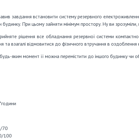
ставив завдання встановити систему резервного електроживлення
 будинку. При цьому зайняти мінімум простору. Ну ви зрозуміли, 
рийняте рішення все обладнання резервної системи компактно 
ня та взагалі відмовитися до фізичного втручання в оздоблення 
в будь-яким момент її можна перемістити до іншого будинку чи 
т*години
0/70
50/100