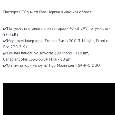
Паспорт СЕС у місті Біла Церква Київської області:
✔️
Потужність станції по інверторах - 47 кВт. PV потужність -
58,3 кВт.
✔️
Мережеві інвертори: Fronius Symo 20.0-3-M light, Fronius
Eco 27.0-3-S
⚡️
✔️
Сонячні панелі: SolarWorld 290 Mono - 110 шт,
CanadianSolar CS3L-330P HiKu - 80 шт
✔️
Оптимізатори напруги: Tigo Maximizer TS4-R-O DUO