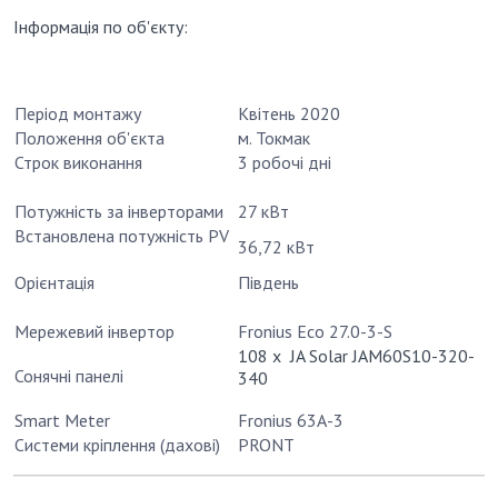
Інформація по об'єкту:
Період монтажу
Квітень 2020
Положення об'єкта
м. Токмак
Строк виконання
3 робочі дні
Потужність за інверторами
27 кВт
Встановлена потужність PV
36,72 кВт
Орієнтація
Південь
Мережевий інвертор
Fronius Eco 27.0-3-S
108 х JA Solar JAM60S10-320-
Сонячні панелі
340
Smart Meter
Fronius 63А-3
Системи кріплення (дахові)
PRONT