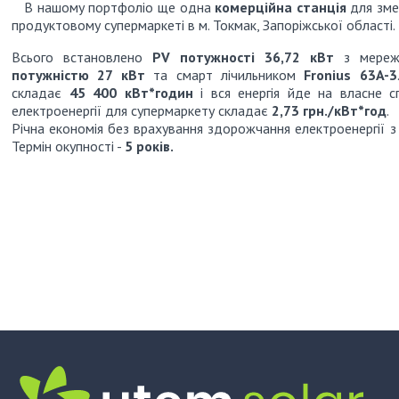
В нашому портфоліо ще одна
комерційна станція
для зме
продуктовому супермаркеті в м. Токмак, Запоріжської області.
Всього встановлено
PV потужності 36,72 кВт
з мереж
потужністю 27 кВт
та смарт лічильником
Fronius 63A-3
складає
45 400 кВт*годин
і вся енергія йде на власне с
електроенергії для супермаркету складає
2,73 грн./кВт*год
.
Річна економія без врахування здорожчання електроенергії 
Термін окупності -
5 років.