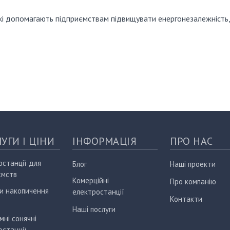
 які допомагають підприємствам підвищувати енергонезалежність
УГИ І ЦІНИ
ІНФОРМАЦІЯ
ПРО НАС
останції для
Блог
Наші проекти
ємств
Комерційні
Про компанію
и накопичення
електростанції
Контакти
Наші послуги
мні сонячні
останції