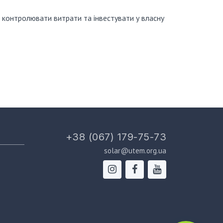
, контролювати витрати та інвестувати у власну
+38 (067) 179-75-73
solar@utem.org.ua