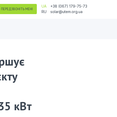
UA
+38 (067) 179-75-73
ПЕРЕДЗВОНІТЬ МЕНІ
RU
solar@utem.org.ua
ершує
єкту
35 кВт