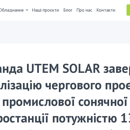
Обладнання
Наші проєкти
Блог
Про нас
Контакти
нда UTEM SOLAR зав
лізацію чергового про
промислової сонячної
ростанції потужністю 1