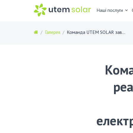
Наші послуги
Галерея
Команда UTEM SOLAR завершує реалізацію чергового проєкту промислової сонячної електростанції потужністю 135 кВт для українського виробничого підприємства
Кома
реа
елект