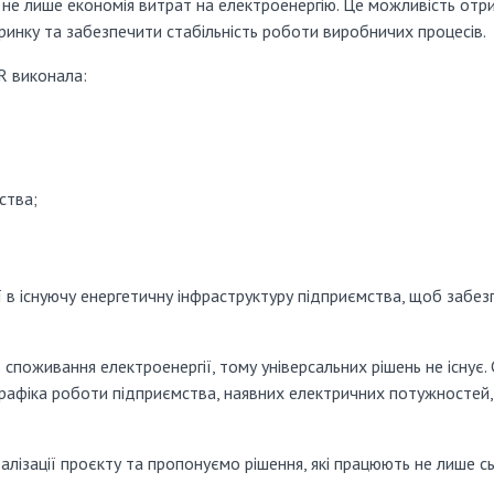
е не лише економія витрат на електроенергію. Це можливість отр
ринку та забезпечити стабільність роботи виробничих процесів.
R виконала:
ства;
ії в існуючу енергетичну інфраструктуру підприємства, щоб забе
споживання електроенергії, тому універсальних рішень не існує
графіка роботи підприємства, наявних електричних потужностей
лізації проєкту та пропонуємо рішення, які працюють не лише с