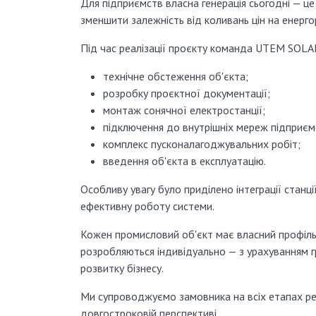
Для підприємств власна генерація сьогодні — ц
зменшити залежність від коливань цін на енерго
Під час реалізації проєкту команда UTEM SOLA
технічне обстеження об'єкта;
розробку проєктної документації;
монтаж сонячної електростанції;
підключення до внутрішніх мереж підприєм
комплекс пусконалагоджувальних робіт;
введення об'єкта в експлуатацію.
Особливу увагу було приділено інтеграції станц
ефективну роботу системи.
Кожен промисловий об'єкт має власний профіль 
розробляються індивідуально — з урахуванням 
розвитку бізнесу.
Ми супроводжуємо замовника на всіх етапах реа
довгостроковій перспективі.