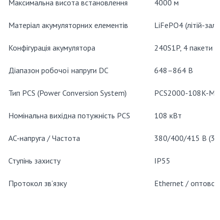
Максимальна висота встановлення
4000 м
Матеріал акумуляторних елементів
LiFePO4 (літій-зал
Конфігурація акумулятора
240S1P, 4 пакети
Діапазон робочої напруги DC
648–864 В
Тип PCS (Power Conversion System)
PCS2000-108K-M
Номінальна вихідна потужність PCS
108 кВт
AC-напруга / Частота
380/400/415 В (3P
Ступінь захисту
IP55
Протокол зв’язку
Ethernet / оптово