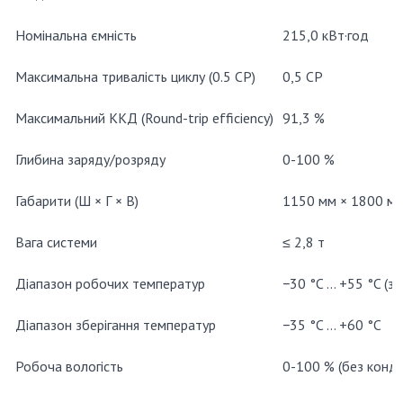
Номінальна ємність
215,0 кВт·год
Максимальна тривалість циклу (0.5 CP)
0,5 CP
Максимальний ККД (Round-trip efficiency)
91,3 %
Глибина заряду/розряду
0-100 %
Габарити (Ш × Г × В)
1150 мм × 1800 м
Вага системи
≤ 2,8 т
Діапазон робочих температур
−30 °C … +55 °C (з
Діапазон зберігання температур
−35 °C … +60 °C
Робоча вологість
0-100 % (без конде