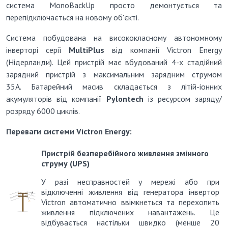
система MonoBackUp просто демонтується та
перепідключається на новому об'єкті.
Система побудована на висококласному автономному
інверторі серії
MultiPlus
від компанії Victron Energy
(Нідерланди).
Цей пристрій має вбудований 4-х стадійний
зарядний пристрій з максимальним зарядним струмом
35А.
Батарейний масив складається з літій-іонних
акумуляторів від компанії
Pylontech
із ресурсом заряду/
розряду 6000 циклів.
Переваги системи Victron Energy:
Пристрій безперебійного живлення змінного
струму (UPS)
У разі несправностей у мережі або при
відключенні живлення від генератора інвертор
Victron автоматично ввімкнеться та перехопить
живлення підключених навантажень.
Це
відбувається настільки швидко (менше 20