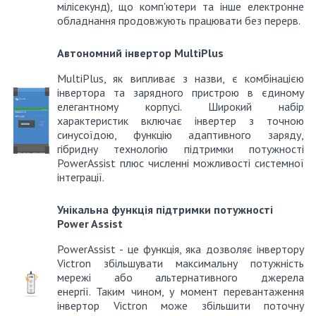
мілісекунд), що комп'ютери та інше електронне
обладнання продовжують працювати без перерв.
Автономний інвертор MultiPlus
MultiPlus, як випливає з назви, є комбінацією
інвертора та зарядного пристрою в єдиному
елегантному корпусі.
Широкий набір
характеристик включає інвертер з точною
синусоїдою, функцію адаптивного заряду,
гібридну технологію підтримки потужності
PowerAssist плюс численні можливості системної
інтеграції.
Унікальна функція підтримки потужності
Power Assist
PowerAssist - це функція, яка дозволяє інвертору
Victron збільшувати максимальну потужність
мережі або альтернативного джерела
енергії.
Таким чином, у момент перевантаження
інвертор Victron може збільшити поточну