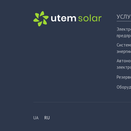
УСЛУ
Электр
предпр
Систем
энерги
Автоно
электр
Резерв
Оборуд
UA
RU