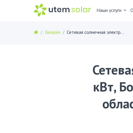
Наши услуги
О
Галерея
Сетевая солнечная электростанция 5 кВт, Бориспольский район, Киевская область,Большая Александровка,
Сетева
кВт, Б
обла