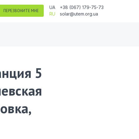
UA
+38 (067) 179-75-73
ПЕРЕЗВОНИТЕ МНЕ
RU
solar@utem.org.ua
анция 5
иевская
овка,