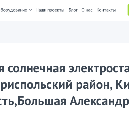
борудование
Наши проекты
Блог
О нас
Контакты
я солнечная электрост
ориспольский район, К
сть,Большая Александр