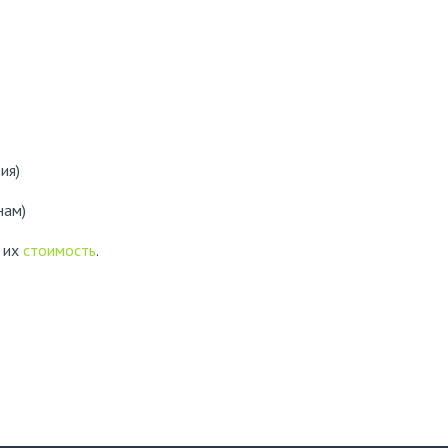
ия)
нам)
 их
стоимость
.