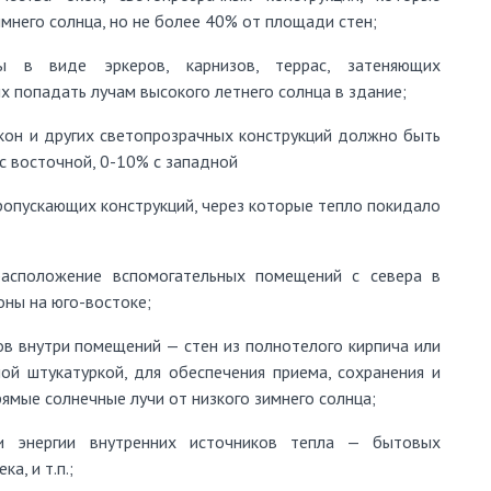
имнего солнца, но не более 40% от площади стен;
ы в виде эркеров, карнизов, террас, затеняющих
х попадать лучам высокого летнего солнца в здание;
кон и других светопрозрачных конструкций должно быть
 восточной, 0-10% с западной
пропускающих конструкций, через которые тепло покидало
расположение вспомогательных помещений с севера в
оны на юго-востоке;
в внутри помещений — стен из полнотелого кирпича или
ной штукатуркой, для обеспечения приема, сохранения и
рямые солнечные лучи от низкого зимнего солнца;
и энергии внутренних источников тепла — бытовых
а, и т.п.;