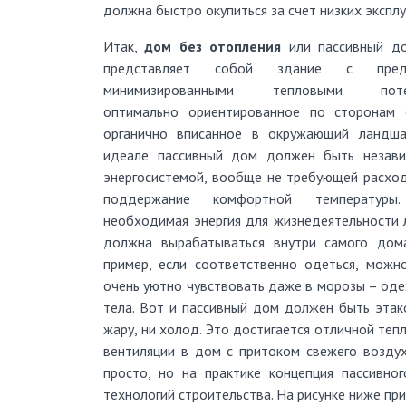
должна быстро окупиться за счет низких экспл
Итак,
дом без отопления
или пассивный до
представляет собой здание с пред
минимизированными тепловыми поте
оптимально ориентированное по сторонам 
органично вписанное в окружающий ландша
идеале пассивный дом должен быть незави
энергосистемой, вообще не требующей расхо
поддержание комфортной температуры
необходимая энергия для жизнедеятельности
должна вырабатываться внутри самого дом
пример, если соответственно одеться, можн
очень уютно чувствовать даже в морозы – оде
тела. Вот и пассивный дом должен быть этако
жару, ни холод. Это достигается отличной теп
вентиляции в дом с притоком свежего воздух
просто, но на практике концепция пассивн
технологий строительства. На рисунке ниже п