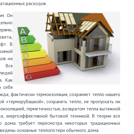
уатационных расходов.
м. Он
ельно
рями,
света,
фт. В
симой
дов на
. Вся
 людей
а. Как
о себя
жда, фактически термоизоляция, сохраняет тепло нашего
й «терморубашкой», сохранять тепло, не пропускать ни
лоизоляцией, герметичностью, возвратом тепла вытяжной
а, энергоэффективной бытовой техникой. В теории все
ого дома требует пересмотра некоторых традиционных
риведены основные теплопотери обычного дома.