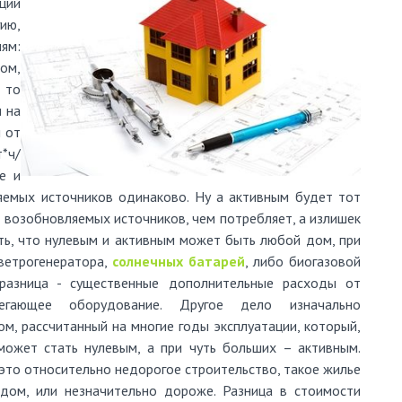
ций
ию,
ям:
ом,
 то
и на
и от
*ч/
е и
яемых источников одинаково. Ну а активным будет тот
 возобновляемых источников, чем потребляет, а излишек
ить, что нулевым и активным может быть любой дом, при
ветрогенератора,
солнечных батарей
, либо биогазовой
 разница - существенные дополнительные расходы от
егающее оборудование. Другое дело изначально
м, рассчитанный на многие годы эксплуатации, который,
может стать нулевым, а при чуть больших – активным.
это относительно недорогое строительство, такое жилье
дом, или незначительно дороже. Разница в стоимости