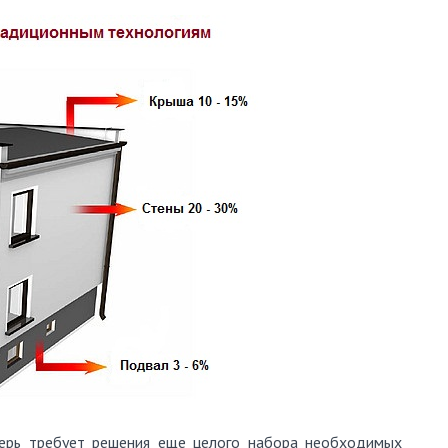
терь требует решения еще целого набора необходимых