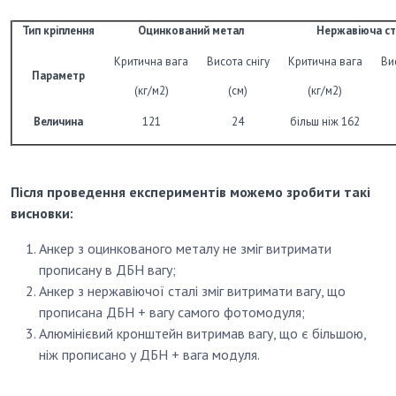
Тип кріплення
Оцинкований метал
Нержавіюча ст
Критична вага
Висота снігу
Критична вага
Ви
Параметр
(кг/м2)
(см)
(кг/м2)
Величина
121
24
більш ніж 162
Після проведення експериментів можемо зробити такі
висновки:
Анкер з оцинкованого металу не зміг витримати
прописану в ДБН вагу;
Анкер з нержавіючої сталі зміг витримати вагу, що
прописана ДБН + вагу самого фотомодуля;
Алюмінієвий кронштейн витримав вагу, що є більшою,
ніж прописано у ДБН + вага модуля.