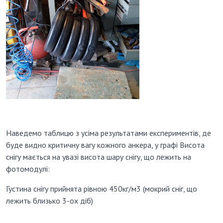
Наведемо таблицю з усіма результатами експериментів, де
буде видно критичну вагу кожного анкера, у графі Висота
снігу мається на увазі висота шару снігу, що лежить на
фотомодулі:
Густина снігу прийнята рівною 450кг/м3 (мокрий сніг, що
лежить близько 3-ох діб)