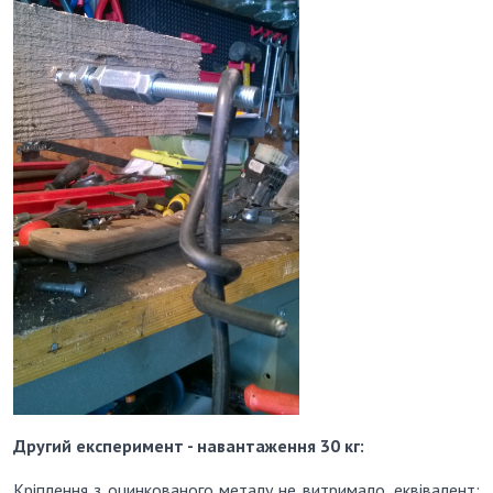
Другий експеримент - навантаження 30 кг:
Кріплення з оцинкованого металу не витримало, еквівалент: