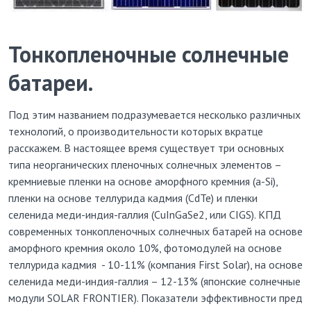
Тонкопленочные солнечные
батареи.
Под этим названием подразумевается несколько различных
технологий, о производительности которых вкратце
расскажем. В настоящее время существует три основных
типа неорганических пленочных солнечных элементов –
кремниевые пленки на основе аморфного кремния (a-Si),
пленки на основе теллурида кадмия (CdTe) и пленки
селенида меди-индия-галлия (CuInGaSe2, или CIGS). КПД
современных тонкопленочных солнечных батарей на основе
аморфного кремния около 10%, фотомодулей на основе
теллурида кадмия - 10-11% (компания First Solar), на основе
селенида меди-индия-галлия – 12-13% (японские солнечные
модули SOLAR FRONTIER). Показатели эффективности пред