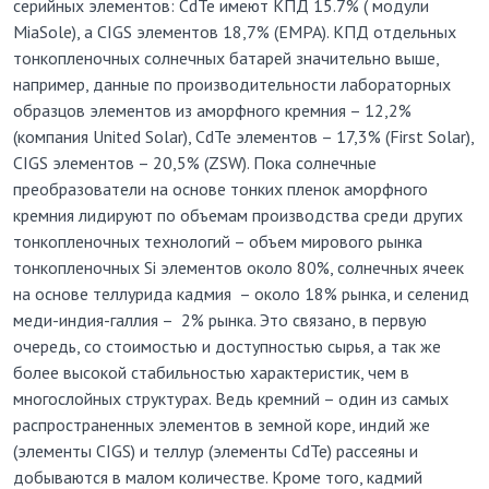
серийных элементов: CdTe имеют КПД 15.7% ( модули
MiaSole), а CIGS элементов 18,7% (ЕМРА). КПД отдельных
тонкопленочных солнечных батарей значительно выше,
например, данные по производительности лабораторных
образцов элементов из аморфного кремния – 12,2%
(компания United Solar), CdTe элементов – 17,3% (First Solar),
CIGS элементов – 20,5% (ZSW). Пока солнечные
преобразователи на основе тонких пленок аморфного
кремния лидируют по объемам производства среди других
тонкопленочных технологий – объем мирового рынка
тонкопленочных Si элементов около 80%, солнечных ячеек
на основе теллурида кадмия – около 18% рынка, и селенид
меди-индия-галлия – 2% рынка. Это связано, в первую
очередь, со стоимостью и доступностью сырья, а так же
более высокой стабильностью характеристик, чем в
многослойных структурах. Ведь кремний – один из самых
распространенных элементов в земной коре, индий же
(элементы CIGS) и теллур (элементы CdTe) рассеяны и
добываются в малом количестве. Кроме того, кадмий