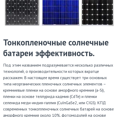
Тонкопленочные солнечные
батареи эффективность.
Под этим названием подразумевается несколько различных
технологий, о производительности которых вкратце
расскажем. В настоящее время существует три основных
типа неорганических пленочных солнечных элементов –
кремниевые пленки на основе аморфного кремния (a-Si),
пленки на основе теллурида кадмия (CdTe) и пленки
селенида меди-индия-галлия (CuInGaSe2, или CIGS). КПД
современных тонкопленочных солнечных батарей на основе
аморфного кремния около 10%, фотомодулей на основе