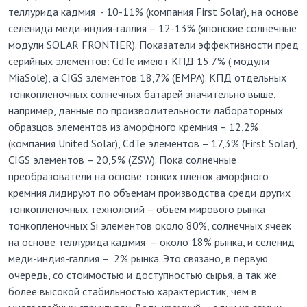
теллурида кадмия - 10-11% (компания First Solar), на основе
селенида меди-индия-галлия – 12-13% (японские солнечные
модули SOLAR FRONTIER). Показатели эффективности пред
серийных элементов: CdTe имеют КПД 15.7% ( модули
MiaSole), а CIGS элементов 18,7% (ЕМРА). КПД отдельных
тонкопленочных солнечных батарей значительно выше,
например, данные по производительности лабораторных
образцов элементов из аморфного кремния – 12,2%
(компания United Solar), CdTe элементов – 17,3% (First Solar),
CIGS элементов – 20,5% (ZSW). Пока солнечные
преобразователи на основе тонких пленок аморфного
кремния лидируют по объемам производства среди других
тонкопленочных технологий – объем мирового рынка
тонкопленочных Si элементов около 80%, солнечных ячеек
на основе теллурида кадмия – около 18% рынка, и селенид
меди-индия-галлия – 2% рынка. Это связано, в первую
очередь, со стоимостью и доступностью сырья, а так же
более высокой стабильностью характеристик, чем в