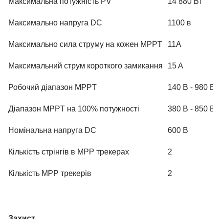
Максимальна потужність PV
14 880 Вт
Maксимально напруга DC
1100 в
Maксимально сила струму на кожен MPPT
11А
Максимальний струм короткого замикання
15 A
Робочий діапазон MPPT
140 В - 980 В
Діапазон MPPT на 100% потужності
380 В - 850 В
Номінальна напруга DC
600 В
Кількість стрінгів в MPP трекерах
2
Кількість MPP трекерів
2
Захист