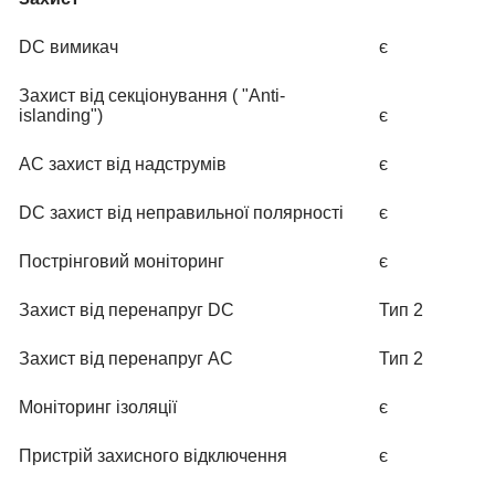
DC вимикач
є
Захист від секціонування ( "Anti-
islanding")
є
AC захист від надструмів
є
DC захист від неправильної полярності
є
Пострінговий моніторинг
є
Захист від перенапруг DC
Тип 2
Захист від перенапруг AC
Тип 2
Моніторинг ізоляції
є
Пристрій захисного відключення
є