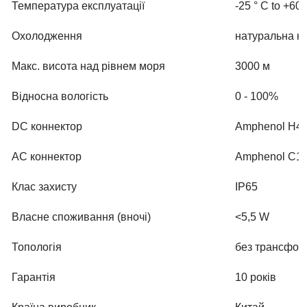
Температура експлуатації
-25 ° C to +60 
Охолодження
натуральна к
Макс. висота над рівнем моря
3000 м
Відносна вологість
0 - 100%
DC коннектор
Amphenol H4
AC коннектор
Amphenol C16 
Клас захисту
IP65
Власне споживання (вночі)
<5,5 W
Топологія
без трансфор
Гарантія
10 років